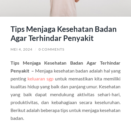
Tips Menjaga Kesehatan Badan
Agar Terhindar Penyakit
MEI 4, 2024
/
0 COMMENTS
Tips Menjaga Kesehatan Badan Agar Terhindar
Penyakit –
Menjaga kesehatan badan adalah hal yang
penting
keluaran sgp
untuk memastikan kita memiliki
kualitas hidup yang baik dan panjang umur. Kesehatan
yang baik dapat mendukung aktivitas sehari-hari,
produktivitas, dan kebahagiaan secara keseluruhan.
Berikut adalah beberapa tips untuk menjaga kesehatan
badan.