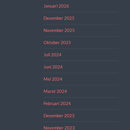
Januari 2026
Desember 2025
November 2025
Oktober 2025
Juli 2024
Juni 2024
Mei 2024
Maret 2024
Februari 2024
Desember 2023
November 2023