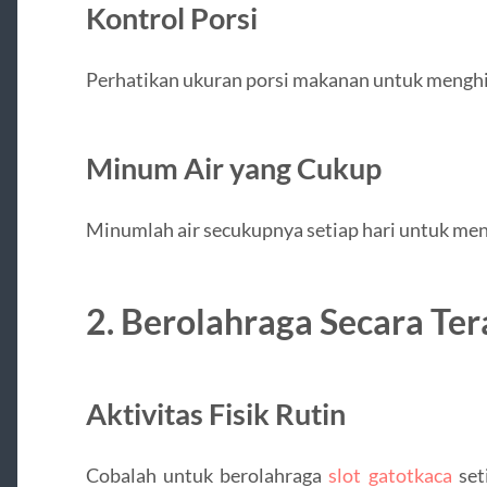
Kontrol Porsi
Perhatikan ukuran porsi makanan untuk menghi
Minum Air yang Cukup
Minumlah air secukupnya setiap hari untuk menj
2. Berolahraga Secara Ter
Aktivitas Fisik Rutin
Cobalah untuk berolahraga
slot gatotkaca
set