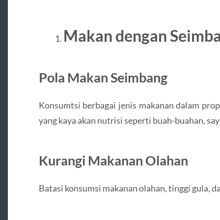
Makan dengan Seimb
Pola Makan Seimbang
Konsumtsi berbagai jenis makanan dalam prop
yang kaya akan nutrisi seperti buah-buahan, sayu
Kurangi Makanan Olahan
Batasi konsumsi makanan olahan, tinggi gula, d