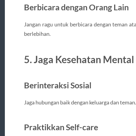
Berbicara dengan Orang Lain
Jangan ragu untuk berbicara dengan teman ata
berlebihan.
5. Jaga Kesehatan Mental
Berinteraksi Sosial
Jaga hubungan baik dengan keluarga dan teman
Praktikkan Self-care