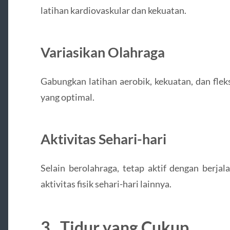
latihan kardiovaskular dan kekuatan.
Variasikan Olahraga
Gabungkan latihan aerobik, kekuatan, dan fle
yang optimal.
Aktivitas Sehari-hari
Selain berolahraga, tetap aktif dengan berjal
aktivitas fisik sehari-hari lainnya.
3. Tidur yang Cukup