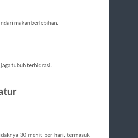
ndari makan berlebihan.
aga tubuh terhidrasi.
atur
idaknya 30 menit per hari, termasuk