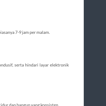
iasanya 7-9 jam per malam.
dusif, serta hindari layar elektronik
tidur dan bangun yang konsisten.