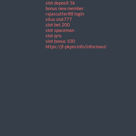
slot deposit 5k
bonus new member
rajascatter88 login
situs slot777
slot bet 200
slot spaceman
slot qris
slot bonus 100
https://jf-pkpm.info/informasi/