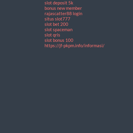
slot deposit 5k
bonus new member
rajascatter88 login
situs slot777
slot bet 200
slot spaceman
slot qris
slot bonus 100
https://jf-pkpm.info/informasi/