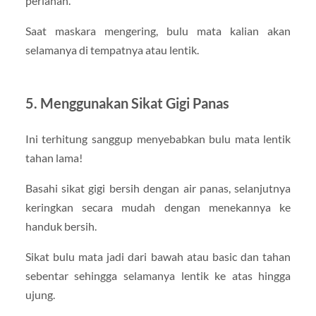
perlahan.
Saat maskara mengering, bulu mata kalian akan
selamanya di tempatnya atau lentik.
5. Menggunakan Sikat Gigi Panas
Ini terhitung sanggup menyebabkan bulu mata lentik
tahan lama!
Basahi sikat gigi bersih dengan air panas, selanjutnya
keringkan secara mudah dengan menekannya ke
handuk bersih.
Sikat bulu mata jadi dari bawah atau basic dan tahan
sebentar sehingga selamanya lentik ke atas hingga
ujung.