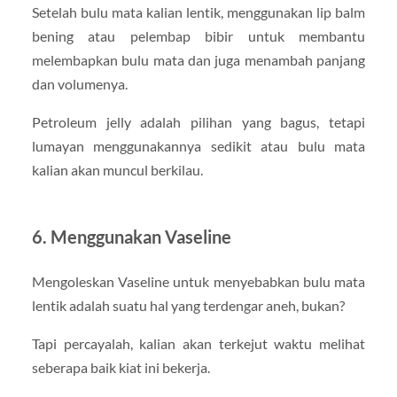
Setelah bulu mata kalian lentik, menggunakan lip balm
bening atau pelembap bibir untuk membantu
melembapkan bulu mata dan juga menambah panjang
dan volumenya.
Petroleum jelly adalah pilihan yang bagus, tetapi
lumayan menggunakannya sedikit atau bulu mata
kalian akan muncul berkilau.
6. Menggunakan Vaseline
Mengoleskan Vaseline untuk menyebabkan bulu mata
lentik adalah suatu hal yang terdengar aneh, bukan?
Tapi percayalah, kalian akan terkejut waktu melihat
seberapa baik kiat ini bekerja.