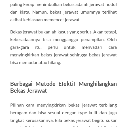
paling kerap menimbulkan bekas adalah jerawat nodul
dan kista. Namun, bekas jerawat umumnya terlihat
akibat kebiasaan memencet jerawat.
Bekas jerawat bukanlah kasus yang serius. Akan tetapi,
keberadaannya bisa mengganggu penampilan. Oleh
gara-gara itu, perlu untuk menyadari cara
menyingkirkan bekas jerawat sehingga bekas jerawat
bisa memudar atau hilang.
Berbagai Metode Efektif Menghilangkan
Bekas Jerawat
Pilihan cara menyingkirkan bekas jerawat terbilang
beragam dan bisa sesuai dengan type kulit dan juga
tingkat kerusakannya. Bila bekas jerawat begitu sukar