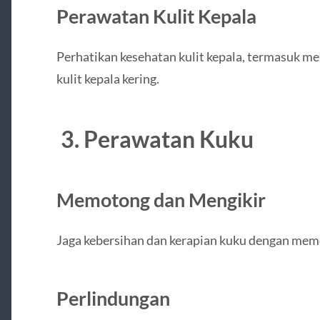
Perawatan Kulit Kepala
Perhatikan kesehatan kulit kepala, termasuk m
kulit kepala kering.
3. Perawatan Kuku
Memotong dan Mengikir
Jaga kebersihan dan kerapian kuku dengan memo
Perlindungan