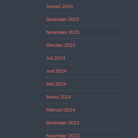
Januari 2026
Desember 2025
November 2025
Oktober 2025
Juli 2024
Juni 2024
Mei 2024
Maret 2024
Februari 2024
Desember 2023
November 2023