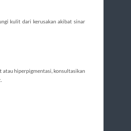
ngi kulit dari kerusakan akibat sinar
at atau hiperpigmentasi, konsultasikan
.