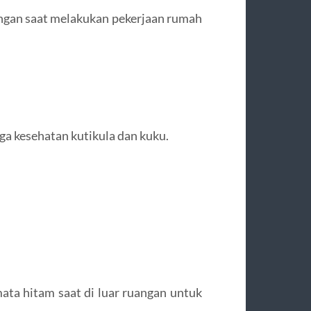
ngan saat melakukan pekerjaan rumah
ga kesehatan kutikula dan kuku.
ta hitam saat di luar ruangan untuk