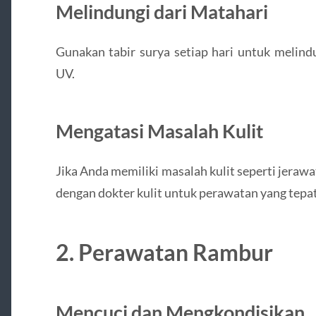
Melindungi dari Matahari
Gunakan tabir surya setiap hari untuk melindu
UV.
Mengatasi Masalah Kulit
Jika Anda memiliki masalah kulit seperti jeraw
dengan dokter kulit untuk perawatan yang tepat
2. Perawatan Rambur
Mencuci dan Mengkondisikan