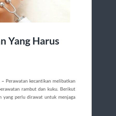
n Yang Harus
 –
Perawatan kecantikan melibatkan
 perawatan rambut dan kuku. Berikut
n yang perlu dirawat untuk menjaga