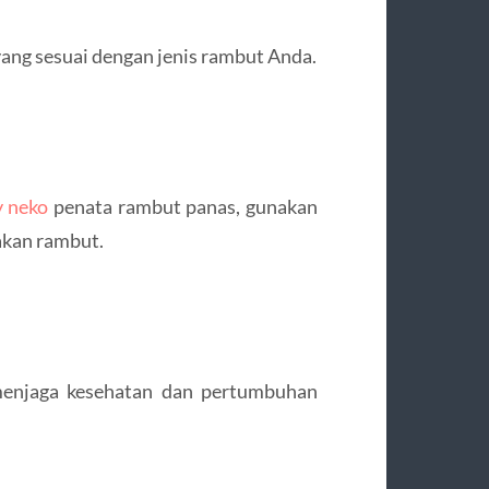
ang sesuai dengan jenis rambut Anda.
y neko
penata rambut panas, gunakan
akan rambut.
menjaga kesehatan dan pertumbuhan