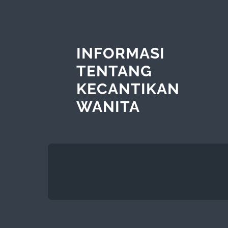
INFORMASI
TENTANG
KECANTIKAN
WANITA