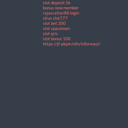
slot deposit 5k
bonus new member
rajascatter88 login
situs slot777
slot bet 200
slot spaceman
slot qris
slot bonus 100
https://jf-pkpm.info/informasi/