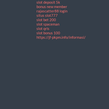
slot deposit 5k
bonus new member
rajascatter88 login
situs slot777
slot bet 200
slot spaceman
slot qris
slot bonus 100
https://jf-pkpm.info/informasi/