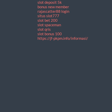
slot deposit 5k
bonus new member
rajascatter88 login
situs slot777
slot bet 200
slot spaceman
slot qris
slot bonus 100
https://jf-pkpm.info/informasi/