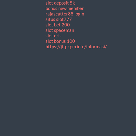
slot deposit 5k
bonus new member
rajascatter88 login
situs slot777
slot bet 200
slot spaceman
slot qris
slot bonus 100
https://jf-pkpm.info/informasi/